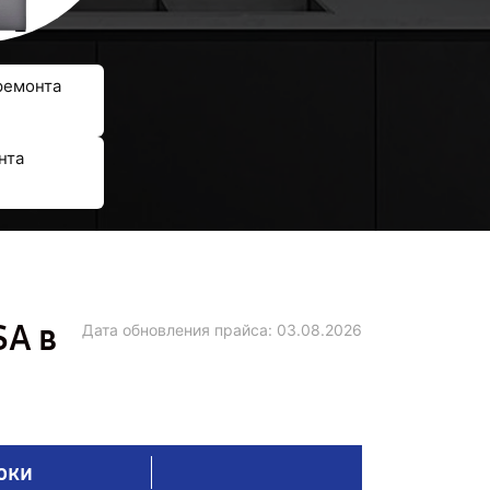
ремонта
нта
SA в
Дата обновления прайса:
03.08.2026
оки