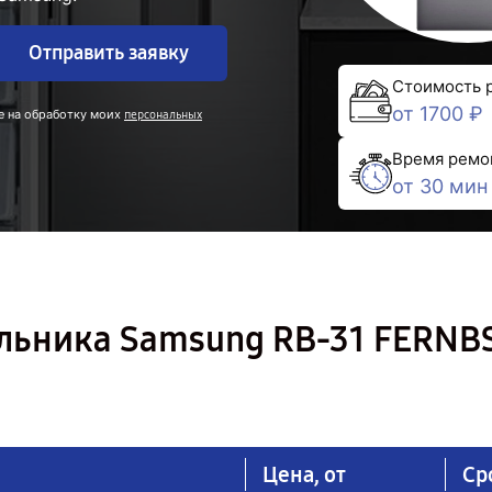
Отправить заявку
Стоимость 
от 1700 ₽
е на обработку моих
персональных
Время ремо
от 30 мин
льника Samsung RB-31 FERNB
Цена, от
Ср