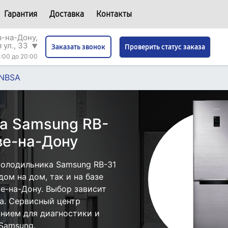
Гарантия
Доставка
Контакты
в-на-Дону,
 ул., 33
▼
Проверить статус заказа
Заказать звонок
:00 до 20:00
RNBSA
а Samsung RB-
ве-на-Дону
олодильника Samsung RB-31
ом на дом, так и на базе
е-на-Дону. Выбор зависит
а. Сервисный центр
нием для диагностики и
Samsung.