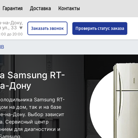
Гарантия
Доставка
Контакты
в-на-Дону,
 ул., 33
▼
Проверить статус заказа
Заказать звонок
:00 до 20:00
NB
а Samsung RT-
на-Дону
холодильника Samsung RT-
ом на дом, так и на базе
е-на-Дону. Выбор зависит
а. Сервисный центр
нием для диагностики и
Samsung.