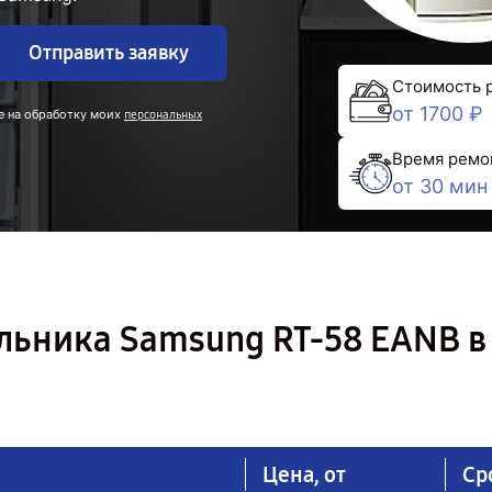
Отправить заявку
Стоимость 
от 1700 ₽
е на обработку моих
персональных
Время ремо
от 30 мин
льника Samsung RT-58 EANB в
Цена, от
Ср