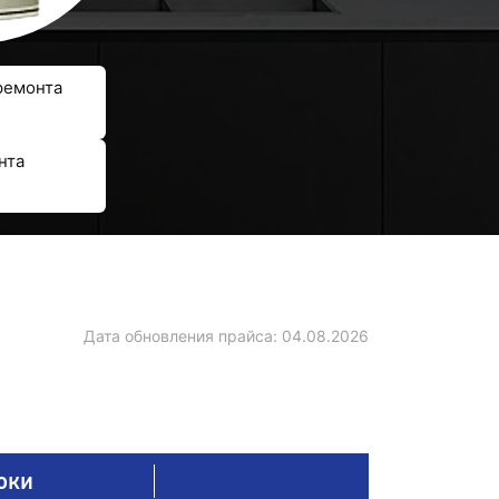
ремонта
нта
Дата обновления прайса:
04.08.2026
оки