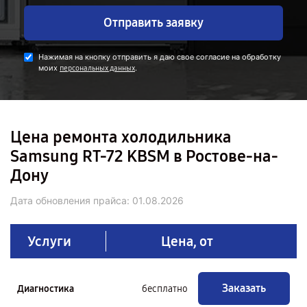
Отправить заявку
Нажимая на кнопку отправить я даю свое согласие на обработку
моих
.
персональных данных
Цена ремонта холодильника
Samsung RT-72 KBSM в Ростове-на-
Дону
Дата обновления прайса:
01.08.2026
Услуги
Цена, от
Заказать
Диагностика
бесплатно