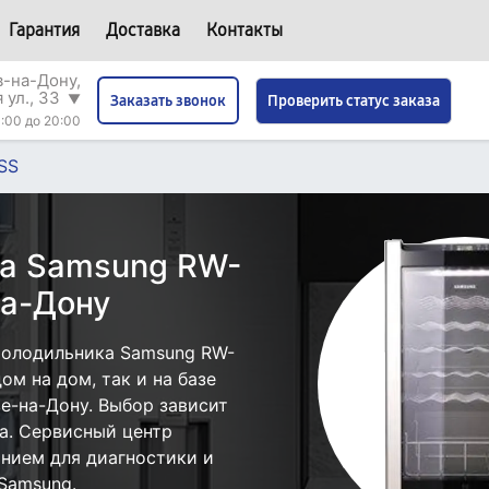
Гарантия
Доставка
Контакты
в-на-Дону,
 ул., 33
▼
Проверить статус заказа
Заказать звонок
:00 до 20:00
SS
ка Samsung RW-
на-Дону
холодильника Samsung RW-
ом на дом, так и на базе
е-на-Дону. Выбор зависит
а. Сервисный центр
нием для диагностики и
Samsung.