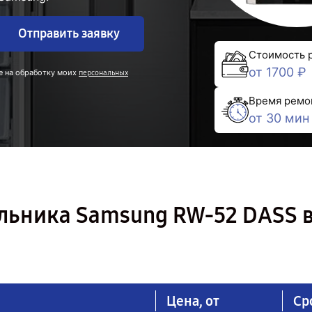
Отправить заявку
Стоимость 
от 1700 ₽
е на обработку моих
персональных
Время ремо
от 30 мин
льника Samsung RW-52 DASS 
Цена, от
Ср