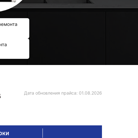
ремонта
нта
в
Дата обновления прайса:
01.08.2026
оки