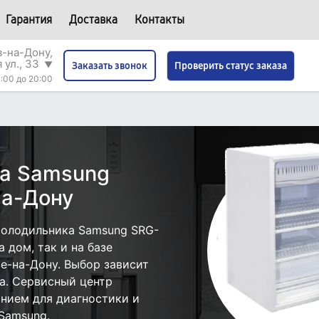
Гарантия
Доставка
Контакты
в-на-Дону,
 ул., 33
▼
Проверить статус заказа
Заказать звонок
:00 до 20:00
ка Samsung
на-Дону
холодильника Samsung SRG-
 дом, так и на базе
е-на-Дону. Выбор зависит
а. Сервисный центр
нием для диагностики и
Samsung.