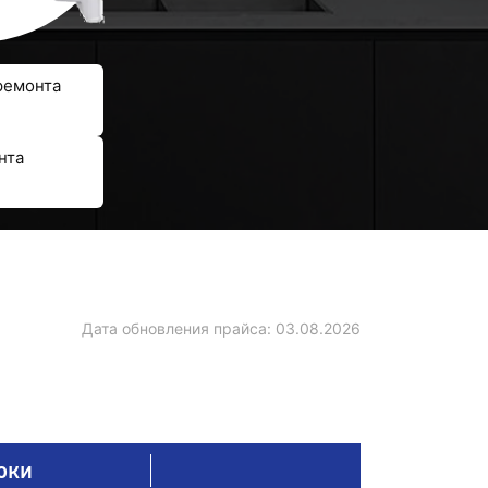
ремонта
нта
Дата обновления прайса:
03.08.2026
оки