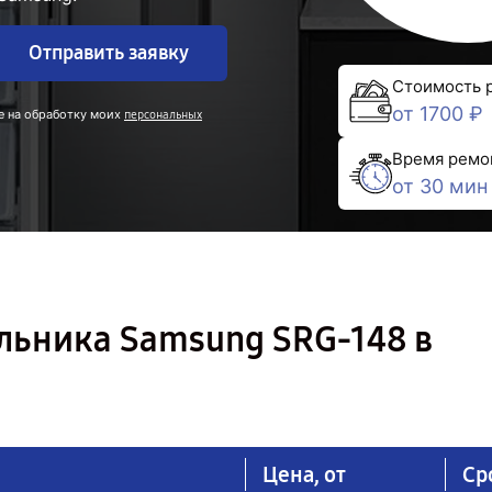
Отправить заявку
Стоимость 
от 1700 ₽
е на обработку моих
персональных
Время ремо
от 30 мин
льника Samsung SRG-148 в
Цена, от
Ср