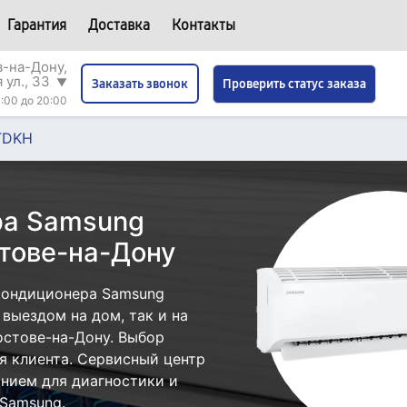
Гарантия
Доставка
Контакты
в-на-Дону,
 ул., 33
▼
Проверить статус заказа
Заказать звонок
:00 до 20:00
TDKH
ра Samsung
тове-на-Дону
кондиционера Samsung
выездом на дом, так и на
остове-на-Дону. Выбор
я клиента. Сервисный центр
нием для диагностики и
Samsung.