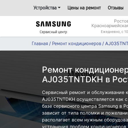
Устройства
Цены на ремонт
Отзывы
Росто
Красноармейская
Ежедневно, с 10
Сервисный центр
/
/
AJ035TN
Главная
Ремонт кондиционеров
Ремонт кондиционе
AJ035TNTDKH в Рос
Сервисный ремонт и обслуживание 
AJ035TNTDKH осуществляется как с 
базе сервисного центра Samsung в Р
зависит от типа поломки и пожелани
располагает всем нужным оборудова
устранения проблем кондиционеров 