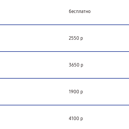
бесплатно
2550 р
3650 р
1900 р
4100 р