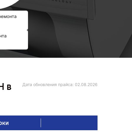
ремонта
нта
H в
Дата обновления прайса:
02.08.2026
оки