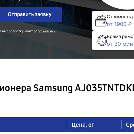
Отправить заявку
Стоимость 
от 1900 ₽
е на обработку моих
персональных
Время ремо
от 30 мин
ионера Samsung AJ035TNTDK
Цена, от
Ср