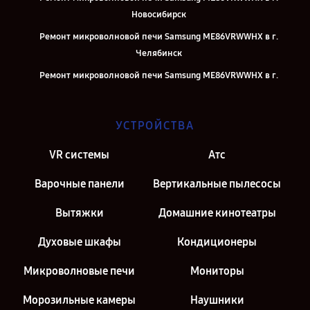
Новосибирск
Ремонт микроволновой печи Samsung ME86VRWWHX в г.
Челябинск
Ремонт микроволновой печи Samsung ME86VRWWHX в г.
Екатеринбург
Ремонт микроволновой печи Samsung ME86VRWWHX в г. Казань
УСТРОЙСТВА
Ремонт микроволновой печи Samsung ME86VRWWHX в г. Москва
VR системы
Атс
Ремонт микроволновой печи Samsung ME86VRWWHX в г. Санкт-
Петербург
Варочные панели
Вертикальные пылесосы
Вытяжки
Домашние кинотеатры
Духовые шкафы
Кондиционеры
Микроволновые печи
Мониторы
Морозильные камеры
Наушники