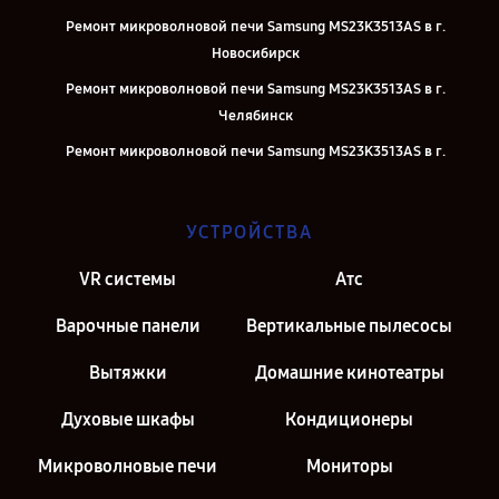
Ремонт микроволновой печи Samsung MS23K3513AS в г.
Новосибирск
Ремонт микроволновой печи Samsung MS23K3513AS в г.
Челябинск
Ремонт микроволновой печи Samsung MS23K3513AS в г.
Екатеринбург
Ремонт микроволновой печи Samsung MS23K3513AS в г. Казань
УСТРОЙСТВА
Ремонт микроволновой печи Samsung MS23K3513AS в г. Москва
VR системы
Атс
Ремонт микроволновой печи Samsung MS23K3513AS в г. Санкт-
Петербург
Варочные панели
Вертикальные пылесосы
Вытяжки
Домашние кинотеатры
Духовые шкафы
Кондиционеры
Микроволновые печи
Мониторы