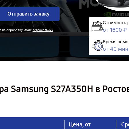
Отправить заявку
Стоимость 
от 1600 ₽
е на обработку моих
персональных
Время ремо
от 40 мин
ра Samsung S27A350H в Росто
Цена, от
Ср