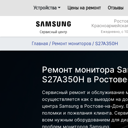
Устройства
Цены на ремонт
Отзывы
Росто
Красноармейская
Ежедневно, с 10
Сервисный центр
/
/
S27A350H
Главная
Ремонт мониторов
Ремонт монитора S
S27A350H в Ростове
Сервисный ремонт и обслуживание 
осуществляется как с выездом на дом
центра Samsung в Ростове-на-Дону. 
поломки и пожелания клиента. Серв
всем нужным оборудованием для диа
проблем мониторов Samsung.