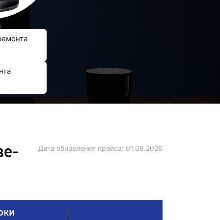
ремонта
нта
ве-
Дата обновления прайса:
01.08.2026
оки