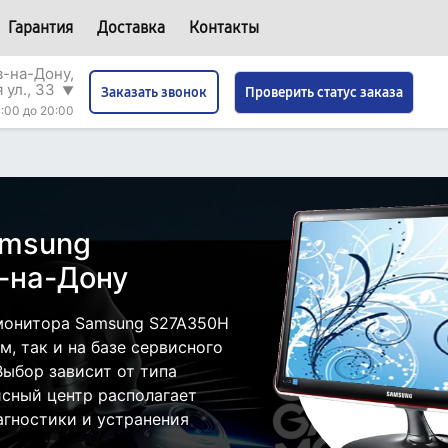
Гарантия
Доставка
Контакты
в-на-Дону,
 ул., 33
▼
Проверить статус заказа
Заказать звонок
:00 до 20:00
amsung
-на-Дону
монитора Samsung S27A350H
, так и на базе сервисного
Выбор зависит от типа
исный центр располагает
гностики и устранения