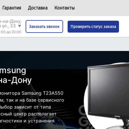
Гарантия
Доставка
Контакты
в-на-Дону,
 ул., 33
▼
Проверить статус заказа
Заказать звонок
:00 до 20:00
amsung
на-Дону
монитора Samsung T23A550
, так и на базе сервисного
Выбор зависит от типа
исный центр располагает
гностики и устранения