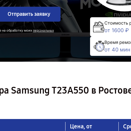
Отправить заявку
Стоимость 
от 1600 ₽
е на обработку моих
персональных
Время ремо
от 40 мин
ра Samsung T23A550 в Ростов
Цена, от
Ср