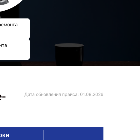
ремонта
нта
е-
Дата обновления прайса:
01.08.2026
оки