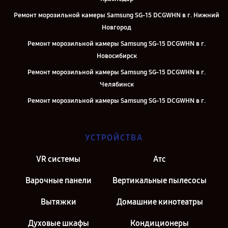
Ремонт морозильной камеры Samsung SG-15 DCGWHN в г. Нижний
Новгород
Ремонт морозильной камеры Samsung SG-15 DCGWHN в г.
Новосибирск
Ремонт морозильной камеры Samsung SG-15 DCGWHN в г.
Челябинск
Ремонт морозильной камеры Samsung SG-15 DCGWHN в г.
Екатеринбург
Ремонт морозильной камеры Samsung SG-15 DCGWHN в г. Казань
УСТРОЙСТВА
Ремонт морозильной камеры Samsung SG-15 DCGWHN в г. Москва
VR системы
Атс
Ремонт морозильной камеры Samsung SG-15 DCGWHN в г. Санкт-
Петербург
Варочные панели
Вертикальные пылесосы
Вытяжки
Домашние кинотеатры
Духовые шкафы
Кондиционеры