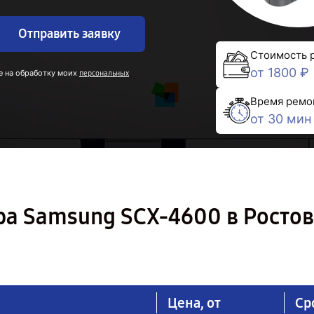
Отправить заявку
Стоимость 
от 1800 ₽
е на обработку моих
персональных
Время ремо
от 30 мин
а Samsung SCX-4600 в Ростов
Цена, от
Ср