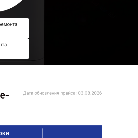
ремонта
нта
е-
Дата обновления прайса:
03.08.2026
оки