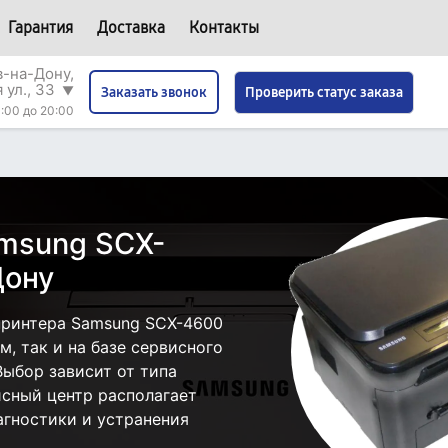
Гарантия
Доставка
Контакты
в-на-Дону,
 ул., 33
▼
Проверить статус заказа
Заказать звонок
:00 до 20:00
msung SCX-
Дону
принтера Samsung SCX-4600
, так и на базе сервисного
Выбор зависит от типа
исный центр располагает
гностики и устранения