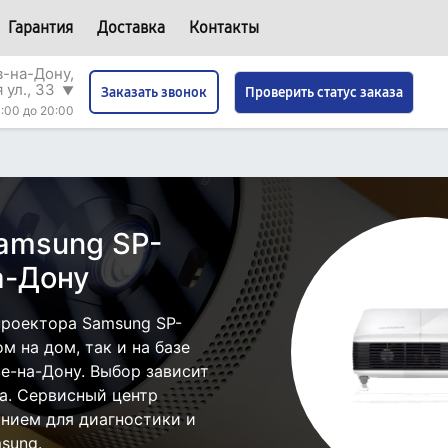
Гарантия
Доставка
Контакты
в-на-Дону,
 ул., 33
▼
Проверить статус заказа
Заказать звонок
:00 до 20:00
amsung SP-
а-Дону
роектора Samsung SP-
 на дом, так и на базе
е-на-Дону. Выбор зависит
а. Сервисный центр
нием для диагностики и
sung.