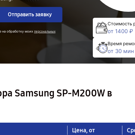
Отправить заявку
Стоимость 
от 1400 ₽
е на обработку моих
персональных
Время ремо
от 30 мин
ора Samsung SP-M200W в
Цена, от
Ср