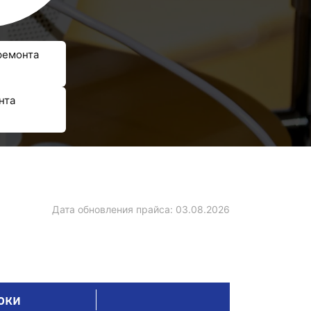
ремонта
нта
Дата обновления прайса:
03.08.2026
оки