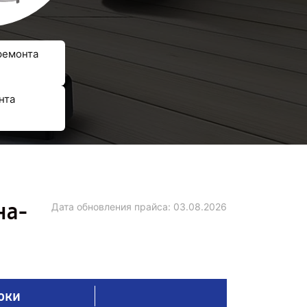
ремонта
нта
на-
Дата обновления прайса:
03.08.2026
оки