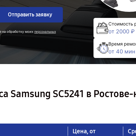
Отправить заявку
Стоимость 
от 2000 ₽
е на обработку моих
персональных
Время ремо
от 40 мин
а Samsung SC5241 в Ростове-
Цена, от
Ср