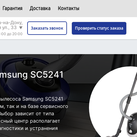
Гарантия
Доставка
Контакты
в-на-Дону,
 ул., 33
▼
Проверить статус заказа
Заказать звонок
:00 до 20:00
amsung SC5241
пылесоса Samsung SC5241
, так и на базе сервисного
Выбор зависит от типа
исный центр располагает
гностики и устранения