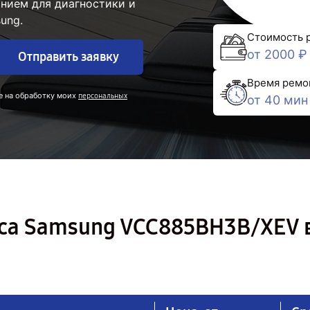
нием для диагностики и
ung.
Стоимость 
от 2000 ₽
Отправить заявку
Время ремо
е на обработку моих
персональных
от 40 мин
са Samsung VCC885BH3B/XEV 