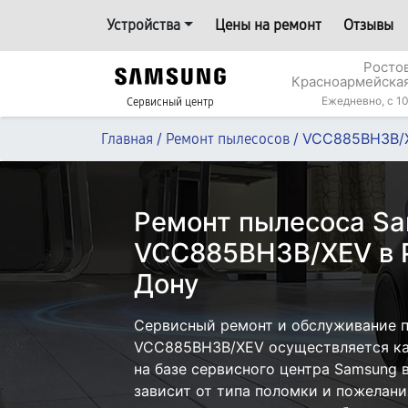
Устройства
Цены на ремонт
Отзывы
Росто
Красноармейская
Ежедневно, с 10
Сервисный центр
/
/
VCC885BH3B/
Главная
Ремонт пылесосов
Ремонт пылесоса S
VCC885BH3B/XEV в 
Дону
Сервисный ремонт и обслуживание 
VCC885BH3B/XEV осуществляется как
на базе сервисного центра Samsung 
зависит от типа поломки и пожелани