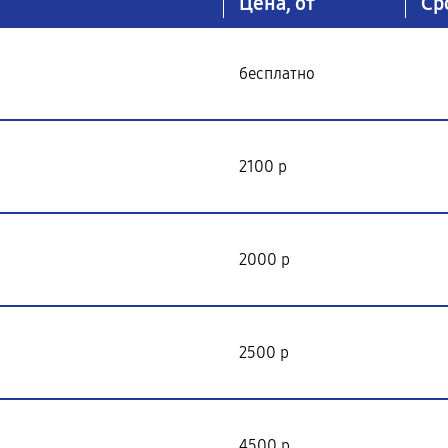
Цена, от
Ср
бесплатно
2100 р
2000 р
2500 р
4500 р