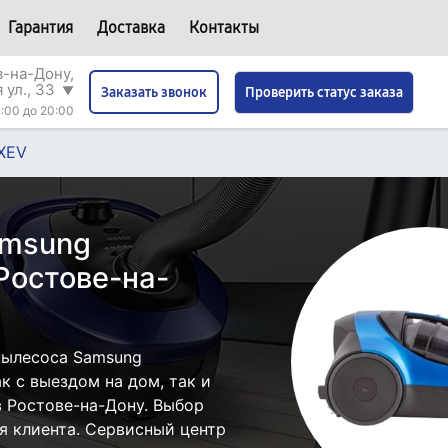
Гарантия
Доставка
Контакты
в-на-Дону,
 ул., 33
▼
Проверить статус заказа
Заказать звонок
:00 до 20:00
XEV
amsung
Ростове-на-
пылесоса Samsung
 с выездом на дом, так и
в Ростове-на-Дону. Выбор
я клиента. Сервисный центр