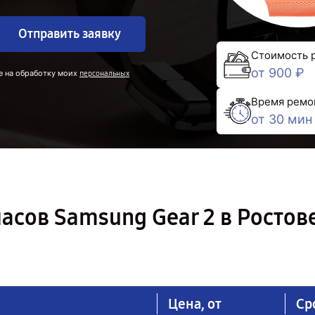
Отправить заявку
Стоимость 
от 900 ₽
е на обработку моих
персональных
Время ремо
от 30 мин
асов Samsung Gear 2 в Ростов
Цена, от
Ср