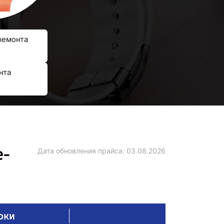
ремонта
нта
е-
Дата обновления прайса:
03.08.2026
оки