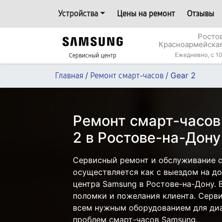
Устройства
Цены на ремонт
Отзывы
Росто
Красноармейская
Ежедневно, с 10
Сервисный центр
/
/
Gear 2
Главная
Ремонт смарт-часов
Ремонт смарт-часов
2 в Ростове-на-Дону
Сервисный ремонт и обслуживание с
осуществляется как с выездом на дом
центра Samsung в Ростове-на-Дону. 
поломки и пожелания клиента. Серв
всем нужным оборудованием для диа
проблем смарт-часов Samsung.