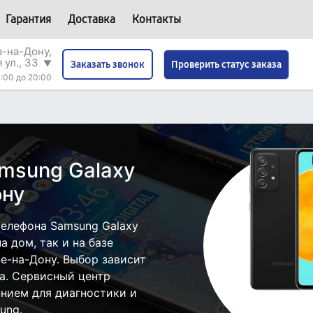
Гарантия
Доставка
Контакты
в-на-Дону,
 ул., 33
▼
Проверить статус заказа
Заказать звонок
:00 до 20:00
msung Galaxy
ону
елефона Samsung Galaxy
 дом, так и на базе
е-на-Дону. Выбор зависит
а. Сервисный центр
нием для диагностики и
ung.