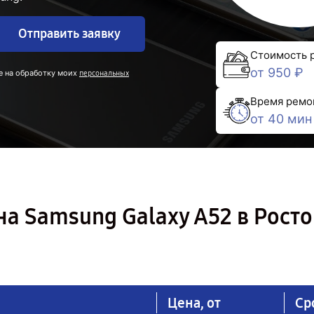
Отправить заявку
Стоимость 
от 950 ₽
е на обработку моих
персональных
Время ремо
от 40 мин
а Samsung Galaxy A52 в Росто
Цена, от
Ср