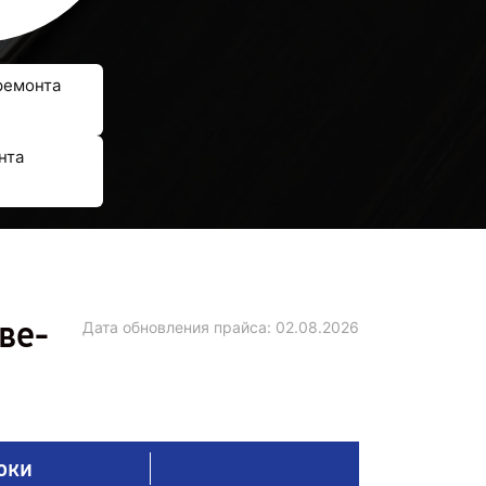
ремонта
нта
ве-
Дата обновления прайса:
02.08.2026
оки