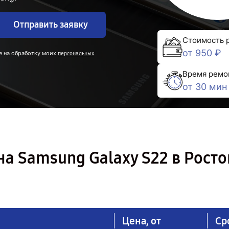
Отправить заявку
Стоимость 
от 950 ₽
е на обработку моих
персональных
Время ремо
от 30 мин
а Samsung Galaxy S22 в Росто
Цена, от
Ср