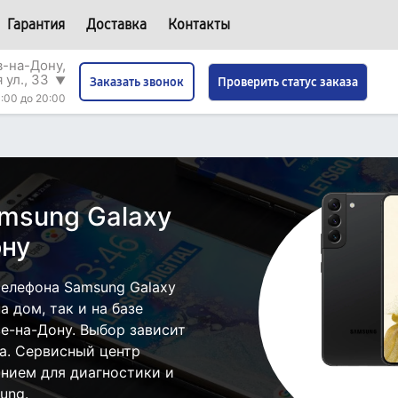
Гарантия
Доставка
Контакты
в-на-Дону,
 ул., 33
▼
Проверить статус заказа
Заказать звонок
:00 до 20:00
msung Galaxy
ону
елефона Samsung Galaxy
 дом, так и на базе
е-на-Дону. Выбор зависит
а. Сервисный центр
нием для диагностики и
ung.