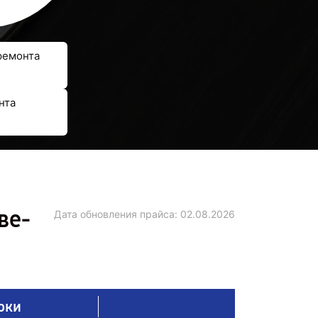
ремонта
нта
ве-
Дата обновления прайса:
02.08.2026
оки