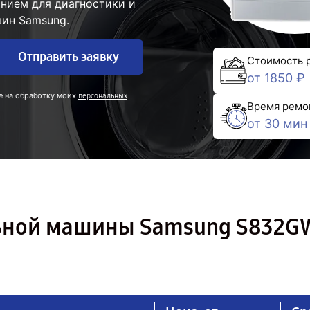
нием для диагностики и
ин Samsung.
Отправить заявку
Стоимость 
от 1850 ₽
е на обработку моих
персональных
Время ремо
от 30 мин
льной машины Samsung S832G