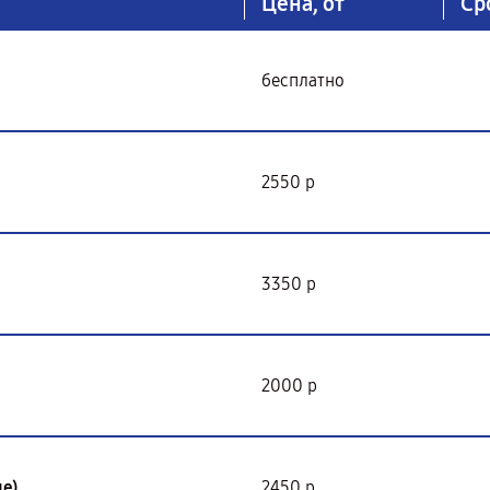
Цена, от
Ср
бесплатно
2550 р
3350 р
2000 р
е)
2450 р