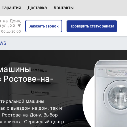
Гарантия
Доставка
Контакты
в-на-Дону,
 ул., 33
▼
Проверить статус заказа
Заказать звонок
:00 до 20:00
WS
 машины
 Ростове-на-
стиральной машины
к с выездом на дом, так и
в Ростове-на-Дону. Выбор
я клиента. Сервисный центр