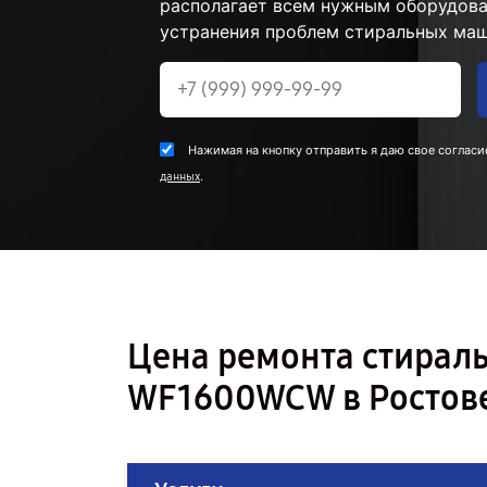
располагает всем нужным оборудова
устранения проблем стиральных маш
Нажимая на кнопку отправить я даю свое согласи
.
данных
Цена ремонта стира
WF1600WCW в Ростов