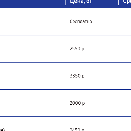
Цена, от
Ср
бесплатно
2550 р
3350 р
2000 р
е)
2450 р