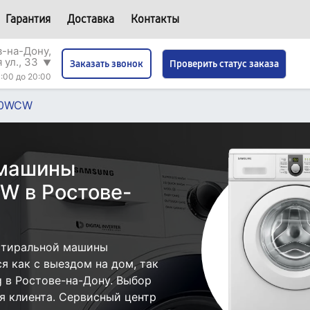
Гарантия
Доставка
Контакты
в-на-Дону,
 ул., 33
▼
Проверить статус заказа
Заказать звонок
:00 до 20:00
00WCW
 машины
 в Ростове-
стиральной машины
 как с выездом на дом, так
g в Ростове-на-Дону. Выбор
я клиента. Сервисный центр