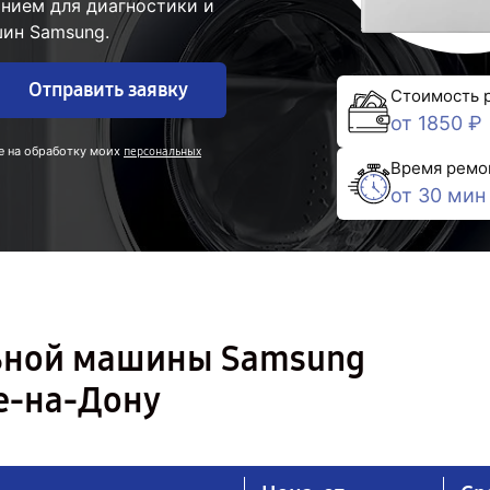
нием для диагностики и
ин Samsung.
Отправить заявку
Стоимость 
от 1850 ₽
е на обработку моих
персональных
Время ремо
от 30 мин
льной машины Samsung
е-на-Дону