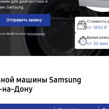
нием для диагностики и
ин Samsung.
Отправить заявку
Стоимость 
от 1850 ₽
е на обработку моих
персональных
Время ремо
от 30 мин
льной машины Samsung
-на-Дону