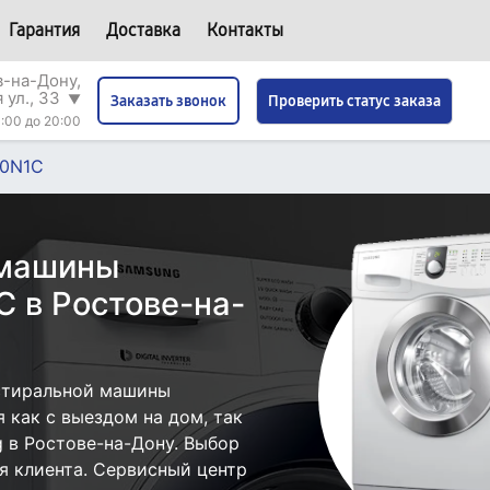
Гарантия
Доставка
Контакты
в-на-Дону,
 ул., 33
▼
Проверить статус заказа
Заказать звонок
:00 до 20:00
0N1C
 машины
 в Ростове-на-
стиральной машины
как с выездом на дом, так
g в Ростове-на-Дону. Выбор
я клиента. Сервисный центр