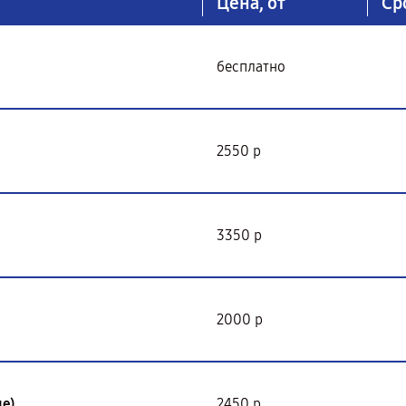
Цена, от
Ср
бесплатно
2550 р
3350 р
2000 р
е)
2450 р