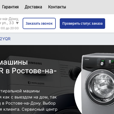
Гарантия
Доставка
Контакты
в-на-Дону,
 ул., 33
▼
Проверить статус заказа
Заказать звонок
:00 до 20:00
2YQR
 машины
 в Ростове-на-
стиральной машины
как с выездом на дом, так
g в Ростове-на-Дону. Выбор
я клиента. Сервисный центр