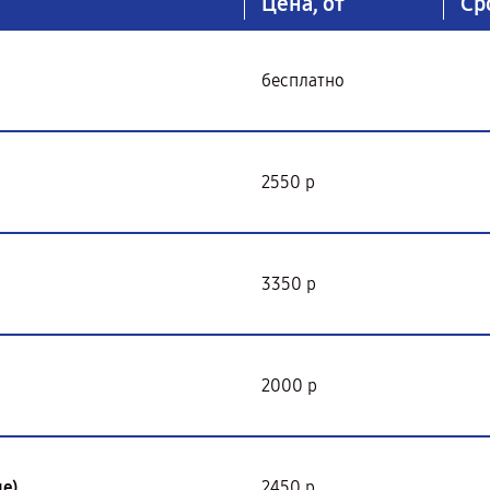
Цена, от
Ср
бесплатно
2550 р
3350 р
2000 р
е)
2450 р