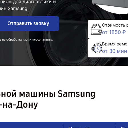
нием для диагностики и
ин Samsung.
Отправить заявку
Стоимость 
от 1850 ₽
е на обработку моих
персональных
Время ремо
от 30 мин
льной машины Samsung
-на-Дону