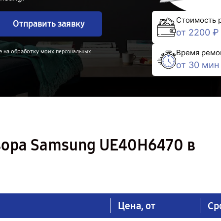
Стоимость 
Отправить заявку
от 2200 ₽
е на обработку моих
Время ремо
персональных
от 30 мин
зора Samsung UE40H6470 в
Цена, от
Ср