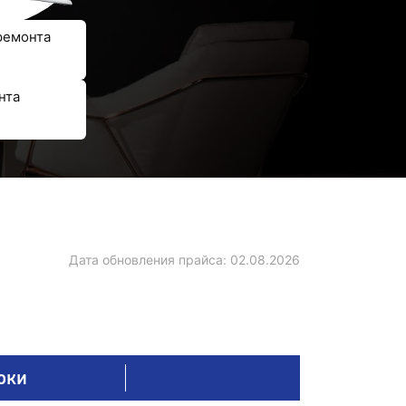
ремонта
нта
Дата обновления прайса:
02.08.2026
оки