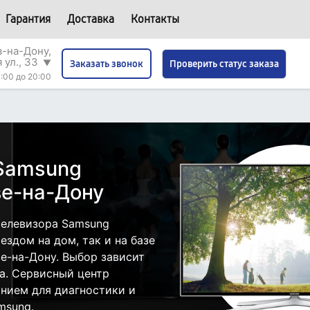
Гарантия
Доставка
Контакты
в-на-Дону,
 ул., 33
▼
Проверить статус заказа
Заказать звонок
:00 до 20:00
 Samsung
е-на-Дону
телевизора Samsung
здом на дом, так и на базе
е-на-Дону. Выбор зависит
а. Сервисный центр
нием для диагностики и
msung.