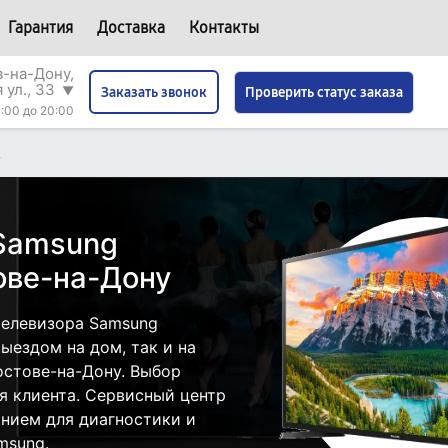
Гарантия
Доставка
Контакты
в-на-Дону,
 ул., 33
▼
Проверить статус заказа
Заказать звонок
:00 до 20:00
A
 Samsung
ове-на-Дону
телевизора Samsung
ыездом на дом, так и на
остове-на-Дону. Выбор
я клиента. Сервисный центр
нием для диагностики и
msung.