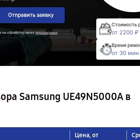
Отправить заявку
Стоимость 
от 2200 ₽
е на обработку моих
персональных
Время ремо
от 30 мин
зора Samsung UE49N5000A в
Цена, от
Ср