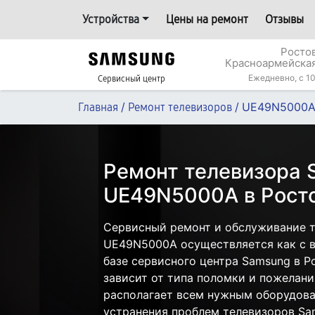
Устройства
Цены на ремонт
Отзывы
Росто
Красноармейская
Ежедневно, с 10
Сервисный центр
/
/
UE49N5000
Главная
Ремонт телевизоров
Ремонт телевизора
UE49N5000A в Рост
Сервисный ремонт и обслуживание 
UE49N5000A осуществляется как с в
базе сервисного центра Samsung в Р
зависит от типа поломки и пожелани
располагает всем нужным оборудова
устранения проблем телевизоров Sa