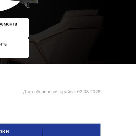
ремонта
нта
Дата обновления прайса:
02.08.2026
оки