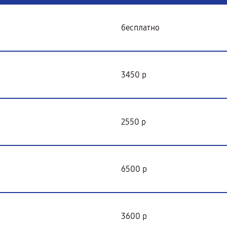
бесплатно
3450 р
2550 р
6500 р
3600 р