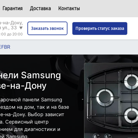
Гарантия
Доставка
Контакты
в-на-Дону,
 ул., 33
▼
Проверить статус заказа
Заказать звонок
:00 до 20:00
EFBR
нели Samsung
ве-на-Дону
варочной панели Samsung
здом на дом, так и на базе
е-на-Дону. Выбор зависит
а. Сервисный центр
нием для диагностики и
ей Samsung.