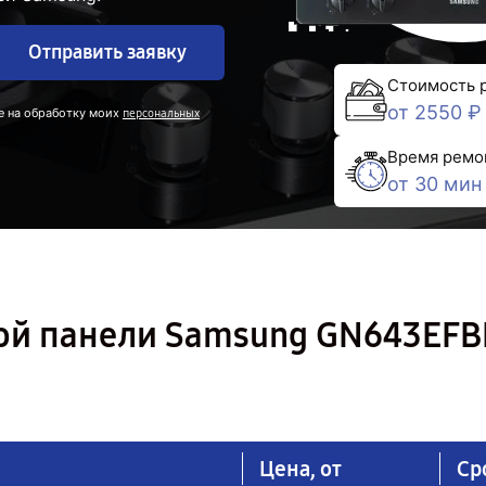
Отправить заявку
Стоимость 
от 2550 ₽
е на обработку моих
персональных
Время ремо
от 30 мин
ой панели Samsung GN643EFB
Цена, от
Ср