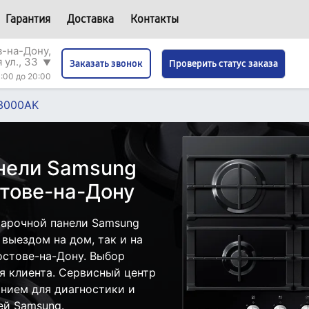
Гарантия
Доставка
Контакты
в-на-Дону,
 ул., 33
▼
Проверить статус заказа
Заказать звонок
:00 до 20:00
3000AK
нели Samsung
тове-на-Дону
варочной панели Samsung
выездом на дом, так и на
остове-на-Дону. Выбор
я клиента. Сервисный центр
нием для диагностики и
ей Samsung.