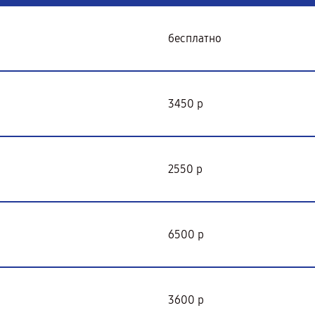
бесплатно
3450 р
2550 р
6500 р
3600 р