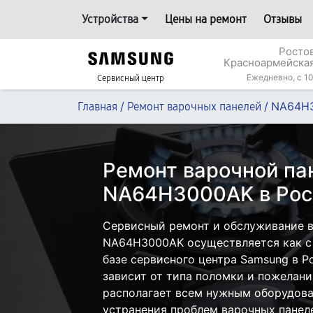
Устройства
Цены на ремонт
Отзывы
Росто
Красноармейская
Ежедневно, с 10
Сервисный центр
/
/
NA64H
Главная
Ремонт варочных панелей
Ремонт варочной па
NA64H3000AK в Рос
Сервисный ремонт и обслуживание 
NA64H3000AK осуществляется как с 
базе сервисного центра Samsung в Р
зависит от типа поломки и пожелани
располагает всем нужным оборудова
устранения проблем варочных панел