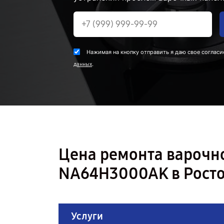
Нажимая на кнопку отправить я даю свое согласи
.
данных
Цена ремонта варочн
NA64H3000AK в Рост
Услуги