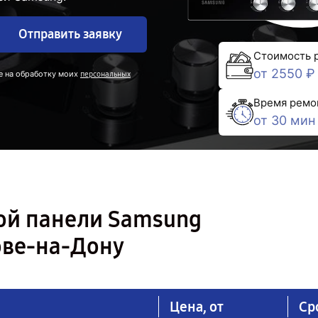
Отправить заявку
Стоимость 
от 2550 ₽
е на обработку моих
персональных
Время ремо
от 30 мин
ой панели Samsung
ове-на-Дону
Цена, от
Ср