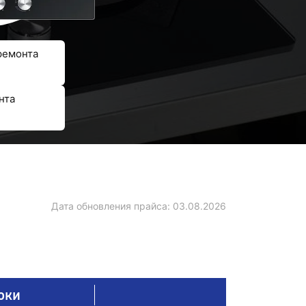
ремонта
нта
Дата обновления прайса:
03.08.2026
оки