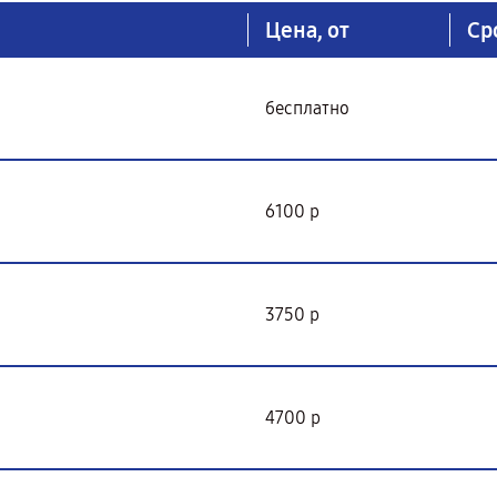
Цена, от
Ср
бесплатно
6100 р
3750 р
4700 р