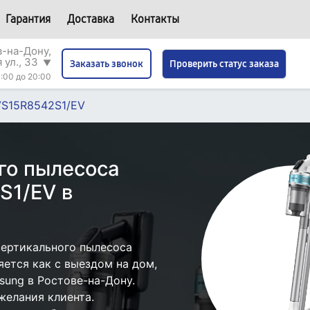
Гарантия
Доставка
Контакты
в-на-Дону,
 ул., 33
▼
Проверить статус заказа
Заказать звонок
:00 до 20:00
VS15R8542S1/EV
го пылесоса
S1/EV в
ертикального пылесоса
ется как с выездом на дом,
sung в Ростове-на-Дону.
желания клиента.