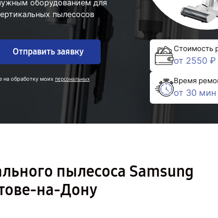
 нужным оборудованием для
вертикальных пылесосов
Стоимость 
Отправить заявку
от 2550 ₽
е на обработку моих
персональных
Время ремо
от 30 мин
ального пылесоса Samsung
стове-на-Дону