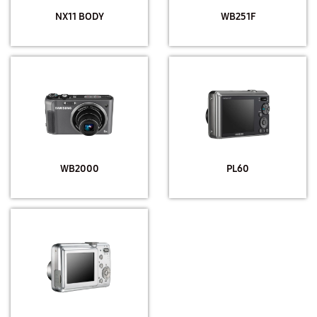
NX11 BODY
WB251F
WB2000
PL60