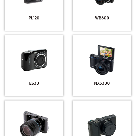
PL120
WB600
ES30
NX3300