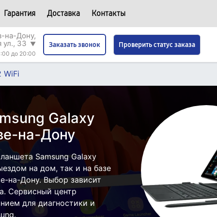
Гарантия
Доставка
Контакты
в-на-Дону,
 ул., 33
▼
Проверить статус заказа
Заказать звонок
:00 до 20:00
 WiFi
msung Galaxy
ове-на-Дону
ланшета Samsung Galaxy
ыездом на дом, так и на базе
е-на-Дону. Выбор зависит
а. Сервисный центр
нием для диагностики и
ung.