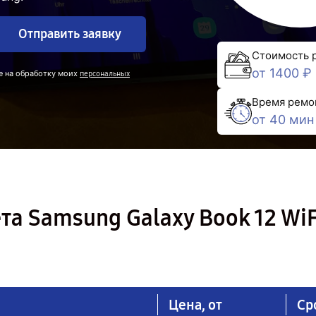
Отправить заявку
Стоимость 
от 1400 ₽
е на обработку моих
персональных
Время ремо
от 40 мин
а Samsung Galaxy Book 12 WiF
Цена, от
Ср