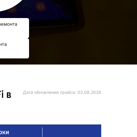
ремонта
нта
i в
Дата обновления прайса:
03.08.2026
оки